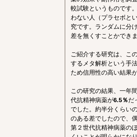
較試験というものです
わない人（プラセボと
究です。ランダムに分
差を無くすことかでき
ご紹介する研究は、こ
するメタ解析という手
ため信用性の高い結果
この研究の結果、一年
代抗精神病薬が
6.5％
だ
でした。約半分くらい
のある差でしたので、
第２世代抗精神病薬の
くいことが明らかにな