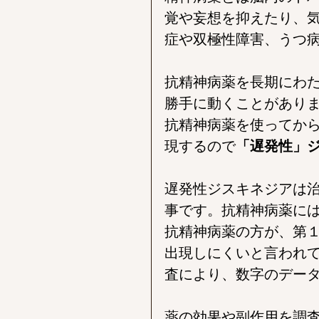
覚や妄想を抑えたり、
症や双極性障害、うつ
抗精神病薬を長期にわ
勝手に動くことがあり
抗精神病薬を使ってか
現するので
「遅発性」
遅発性ジスキネジアは
事です。抗精神病薬に
抗精神病薬の方が、第
出現しにくいと言われ
査により、数字のデー
薬の効果や副作用を調