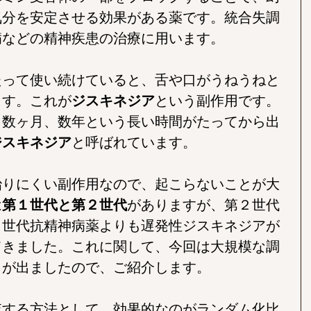
気分を安定させる効果がある薬です。統合失調
病などの精神疾患の治療に用います。
たって使い続けていると、舌や口がうねうねと
ます。これが
ジスキネジア
という副作用です。
ら数ヶ月、数年という長い時間がたってから出
ジスキネジア
と呼ばれています。
治りにくい副作用なので、起こらないことが大
は
第１世代と第２世代
がありますが、第２世代
１世代抗精神病薬よりも遅発性ジスキネジアが
てきました。これに関して、今回は大規模な調
タが出ましたので、ご紹介します。
査する方法として、効果的なのがランダム化比