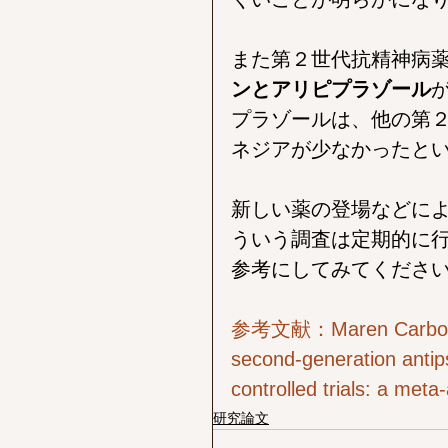
また第２世代抗精神病
ンとアリピプラゾール
プラゾールは、他の第
ネジアが少なかったと
新しい薬の登場などに
ういう調査は定期的に
参考にしてみてくださ
参考文献：Maren Carbon, et a
second‐generation antip
controlled trials: a meta
研究論文