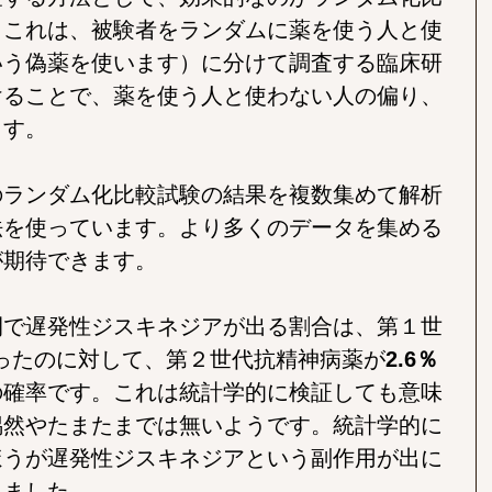
。これは、被験者をランダムに薬を使う人と使
いう偽薬を使います）に分けて調査する臨床研
けることで、薬を使う人と使わない人の偏り、
ます。
のランダム化比較試験の結果を複数集めて解析
法を使っています。より多くのデータを集める
が期待できます。
間で遅発性ジスキネジアが出る割合は、第１世
ったのに対して、第２世代抗精神病薬が
2.6％
の確率です。これは統計学的に検証しても意味
偶然やたまたまでは無いようです。統計学的に
ほうが遅発性ジスキネジアという副作用が出に
りました。