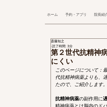
ホーム
予約・アプリ
院長紹
斎藤知之
読了時間: 3分
第２世代抗精神
にくい
このページについて：
代抗精神病薬よりも、
たので、ご紹介します
抗精神病薬
の副作用に
精神病薬とは脳内のド