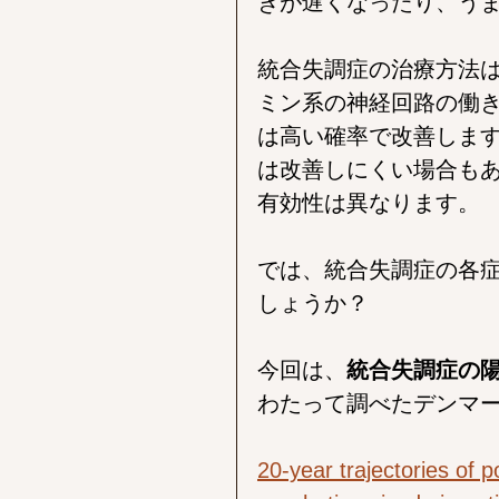
きが遅くなったり、う
統合失調症の治療方法
ミン系の神経回路の働
は高い確率で改善しま
は改善しにくい場合も
有効性は異なります。
では、統合失調症の各
しょうか？
今回は、
統合失調症の
わたって調べたデンマ
20-year trajectories of p