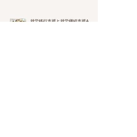
就労移行支援と就労継続支援A
型・B型の違い
心療内科・精神科の選び方
不眠症・睡眠障害と睡眠薬
横浜市で精神科専門医のいるクリ
ニック一覧