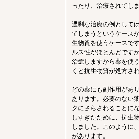
ったり、治療されてし
過剰な治療の例として
てしまうというケース
生物質を使うケースで
ルス性がほとんどです
治癒しますから薬を使
くと抗生物質が処方さ
どの薬にも副作用があ
あります。必要のない
クにさらされることに
しすぎたために、抗生
しました。このように
があります。