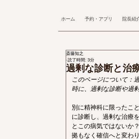
ホーム
予約・アプリ
院長紹
斎藤知之
読了時間: 3分
過剰な診断と治
このページについて：
時に、過剰な診断や過
別に精神科に限ったこ
に診断し、過剰な治療
とこの病気ではないか
拠もなく確信へと変わ