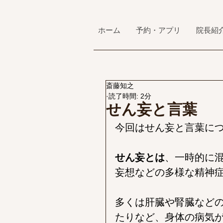
ホーム
予約・アプリ
院長紹
斎藤知之
読了時間: 2分
せん妄と言葉
今回はせん妄と言葉に
せん妄とは
、一時的に
妄想などの多様な精神
多くは肝臓や腎臓など
たりなど、身体の病気