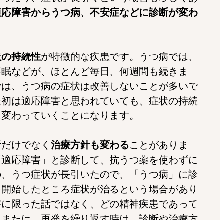
適応障害からうつ病、不安症などに診断が変わ
状の持続性
が特徴的な疾患です。うつ病では、
不眠などが、ほとんど毎日、何週間も続きま
では、うつ病の症状は改善しないことが多いで
最初は適応障害と思われていても、症状の持続
に変わっていくことになります。
断だけでなく
治療方針も変わる
ことがありま
「適応障害」と診断して、抗うつ薬を使わずに
の、うつ症状が長引いたので、「うつ病」に診
を開始したところ症状が治るという場合があり
害に限った話ではなく、どの精神疾患であって
、または、再発を繰り返す時は、診断や治療方