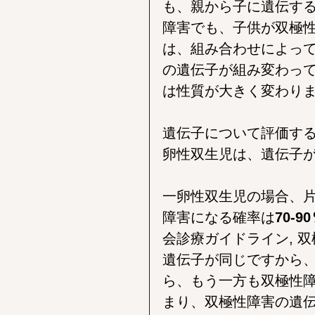
も、親から子に遺伝す
障害でも、子供が双極性
は、組み合わせによっ
の遺伝子が組み変わっ
は性質が大きく変わり
遺伝子について評価す
卵性双生児は、遺伝子
一卵性双生児の場合、
障害になる確率は
70-9
会診療ガイドライン, 
遺伝子が同じですから
ら、もう一方も双極性
まり、双極性障害の遺