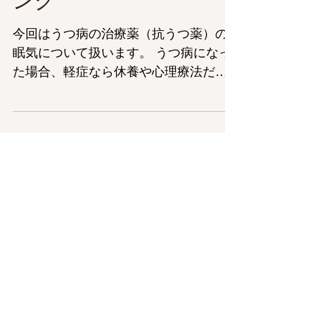
抗うつ薬の眠気ランキ
ング
今回はうつ病の治療薬（抗うつ薬）の
眠気について扱います。 うつ病になっ
た場合、軽症なら休養や心理療法だけ
で治療することもありますが、ある程
度の病状になれば薬物療法を行うこと
になります。 うつ病の治療薬には色々
とあり、全てまとめて 抗うつ薬...