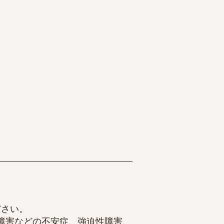
ださい。
障害
などの不安症、
強迫性障害
、