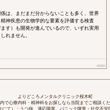
関係は、まだまだ分からないことも多く、世界
。精神疾患の生物学的な要素を評価する検査
びます）も開発が進んでいるので、いずれ実用
もしれません。
よりどころメンタルクリニック桜木町​
内で心療内科・精神科をお探しなら当院までご相談く
介
にて）：
うつ病
、
適応障害
、
パニック障害
・
社交不安