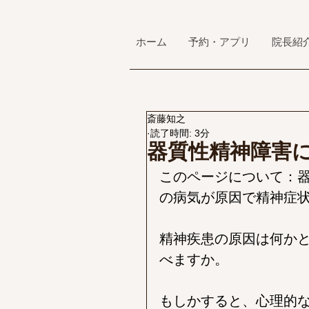
ホーム
予約・アプリ
院長紹
斎藤知之
読了時間: 3分
器質性精神障害
このページについて：
の病気が原因で精神症
精神疾患の原因は何か
べますか。
もしかすると、心理的