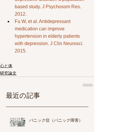
based study. J Psychosom Res. 
2012.
Fu W, et al. Antidepressant 
medication can improve 
hypertension in elderly patients 
with depression. J Clin Neurosci. 
2015.
心と体
研究論文
最近の記事
パニック症（パニック障害）