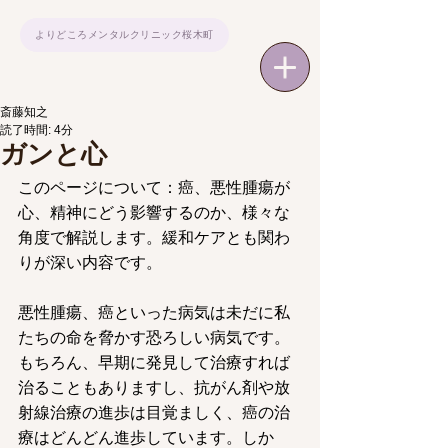
よりどころメンタルクリニック桜木町
斎藤知之
読了時間: 4分
ガンと心
このページについて：癌、悪性腫瘍が
心、精神にどう影響するのか、様々な
角度で解説します。緩和ケアとも関わ
りが深い内容です。
悪性腫瘍、癌といった病気は未だに私
たちの命を脅かす恐ろしい病気です。
もちろん、早期に発見して治療すれば
治ることもありますし、抗がん剤や放
射線治療の進歩は目覚ましく、癌の治
療はどんどん進歩しています。しか