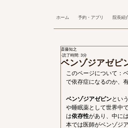
ホーム
予約・アプリ
院長紹
斎藤知之
読了時間: 3分
ベンゾジアゼピ
このページについて：
で依存症になるのか、
ベンゾジアゼピン
とい
や睡眠薬として世界中
は
依存性
があり、中に
本では医師がベンゾジ