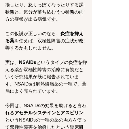
揚したり、怒りっぽくなったりする躁
状態と、気分が落ち込むうつ状態の両
方の症状が出る病気です。
この仮説が正しいのなら、
炎症を抑え
る薬
を使えば、双極性障害の症状が改
善するかもしれません。
実は、
NSAIDs
というタイプの炎症を抑
える薬が双極性障害の治療に有効だと
いう研究結果が既に報告されていま
す。NSAIDsは解熱鎮痛薬の一種で、薬
局によく売られています。
今回は、NSAIDsの効果を助けると言わ
れる
アセチルシステインとアスピリン
というNSAIDsの一種の薬の両方を使っ
て双極性障害を治療したという臨床研