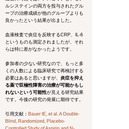
ルシステインの両方を投与されたグル
ープの治療成績が他のグループよりも
良かったという結果が出ました。
血液検査で炎症を反映するCRP、IL-6
というものも測定されましたが、それ
らは特に差がなかったようです。
参加者の少ない研究なので、もっと多
くの人数による臨床研究で再検討する
必要はあると思いますが、
炎症を抑え
る薬で双極性障害の治療が可能かもし
れないという可能性
が見える研究結果
です。今後の研究の発展に期待です。
引用文献：
Bauer IE, et al. A Double-
Blind, Randomized, Placebo-
Controlled Study of Aspirin and N-