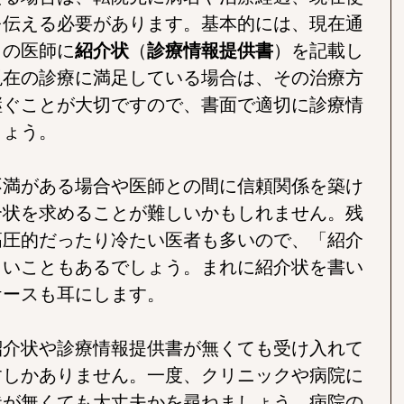
を伝える必要があります。基本的には、現在通
クの医師に
紹介状
（
診療情報提供書
）を記載し
現在の診療に満足している場合は、その治療方
継ぐことが大切ですので、書面で適切に診療情
しょう。
不満がある場合や医師との間に信頼関係を築け
介状を求めることが難しいかもしれません。残
高圧的だったり冷たい医者も多いので、「紹介
くいこともあるでしょう。まれに紹介状を書い
ケースも耳にします。
紹介状や診療情報提供書が無くても受け入れて
すしかありません。一度、クリニックや病院に
状が無くても大丈夫かを尋ねましょう。病院の