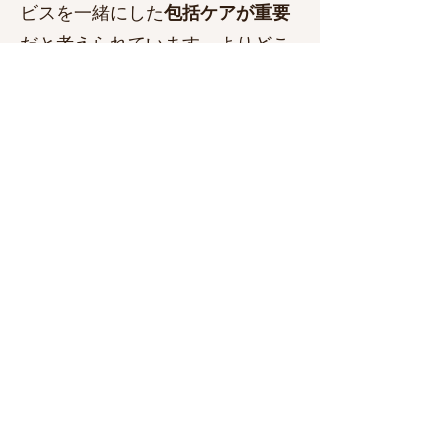
ビスを一緒にした
包括ケアが重要
だと考えられています。よりどこ
ろメンタルクリニック桜木町で
も、医師と精神保健福祉士が連携
して包括ケアに力を入れていきた
いと考えています。​​
精神保健福祉士にこうした内容を
相談したい場合は、医師（斎藤）
に直接お伝えください。精神保健
福祉士の相談は事前予約制になっ
ており、医師が予約を調整してい
ます。また、現在の所、精神保健
福祉士への相談料については保険
が適用されず、診察料の他に別途