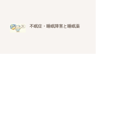
不眠症・睡眠障害と睡眠薬
横浜市で精神科専門医のいるクリ
ニック一覧
休職から復職までの方法とステッ
プ
ズラノロンは早い抗うつ薬