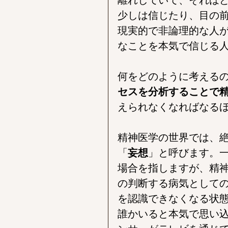
少しは信じたり、目の
現実的で非論理的な人
なことを本気で信じる
何をどのように考える
セスを分析することで
えられなくなればなる
精神医学の世界では、
「
妄想
」と呼びます。
場合を指しますが、精
の判断する病気として
を認識できなくなる状
誰かいると本気で思い