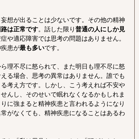
り妄想が出ることは少ないです。その他の精神
回路は正常です
。話した限り
普通の人にしか見
安症や適応障害では思考の問題はありません。
神疾患が
最も多い
です。
から理不尽に怒られて、また明日も理不尽に怒
考える場合、思考の異常はありません。誰でも
きる考え方です。しかし、こう考えれば不安や
ませんし、そのせいで眠れなくなるかもしれま
まりに強まると精神疾患と言われるようになり
異常がなくても、精神疾患になることはあるわ