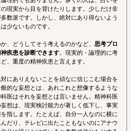
前の現実から目を背けたりします。少しだけ非
が多数派です。しかし、絶対にあり得ないよう
人は少ないものです。
のか、どうしてそう考えるのかなど、
思考プロ
精神疾患を診断できます
。現実的・論理的に考
ほど、重度の精神疾患と言えます。
絶対にありえないことを頑なに信じこむ場合を
一般的な妄想とは、あれこれと想像するような
神科医はそれを妄想とは言いません。精神科医
の妄想は、現実検討能力が著しく低下し、事実
態を指します。たとえば、自分一人なのに横に
込んだり、テレビに出たこともないのにアナウ