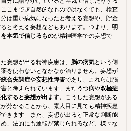
て自分に語りかけていると本気で信じたりする
。ここまで超自然的なものではなくても、検査
自分は重い病気になったと考える妄想や、貯金
すると考える妄想などもあります。つまり、
明
とを本気で信じるもの
が精神医学での妄想で
した妄想が出る精神疾患は、
脳の病気
という側
る薬を使わないとなかなか治りません。妄想が
が
統合失調症
や
妄想性障害
であり、これらは脳
障害と考えられています。また
うつ病
や
双極症
症化すると妄想が出ます
。こうした妄想がある
性が分かることから、素人目に見ても精神疾患
ができます。また、妄想が出ると正常な判断能
ため、法的にも運転が禁じられるなど、様々な