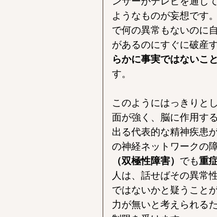
ンサーがテレビを通じ
ようなものが妄想です
で何の異常もないのに
があるのにすぐに破産
らかに事実ではないこ
す。
このようにはっきりと
面が強く、脳に作用す
出る代表的な精神疾患
の神経ネットワークの
（双極性障害）
でも
重
人は、話せばその異常
ではないかと疑うこと
力が無いと考えられる